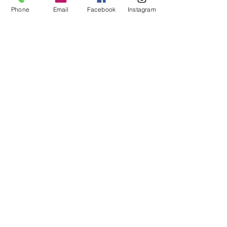
Phone
Email
Facebook
Instagram
Pralinen
handgemachte Pralinen - sowohl mit
als auch ohne Alkohol/ auch als
Geschenk verpackt