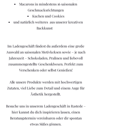
Macarons in mindestens 16 saisonalen
Geschmacksrichtungen
Kuchen und Cookies
und natürlich weiteres aus
unserer kreativen
Backkunst
Im Ladengeschäft findest du außerdem eine große
Auswahl an saisonalen Motivkeksen sowie – je nach
Jahreszeit – Schokoladen, Pralinen und liebevoll
zusammengestellte Geschenkboxen. Perfekt zum
Verschenken oder selbst Genießen!
Alle unsere Produkte werden mit hochwertigen
Zutaten, viel Liebe zum Detail und einem Auge für
Ästhetik hergestellt.
Besuche uns in unserem Ladengeschäft in Rastede –
hier kannst du dich inspirieren lassen, einen
Beratungstermin vereinbaren oder dir spontan
etwas Süßes gönnen.