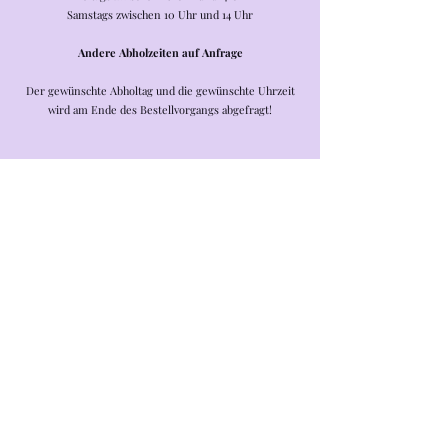
Samstags zwischen 10 Uhr und 14 Uhr
Andere Abholzeiten auf Anfrage
Der gewünschte Abholtag und die gewünschte Uhrzeit
wird am Ende des Bestellvorgangs abgefragt!
Leider ist das gewünschte Produkt nicht lieferbar
Produkte suchen
Mein Benutzerkonto
Bestellungen verfolgen
Warenkorb
Preise anzeigen in:
EUR